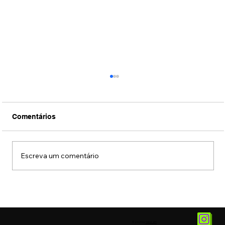
Comentários
Escreva um comentário
Centro de São Paulo reúne mais de 65
mil estabelecimentos
© 2025 by
Vetor.am