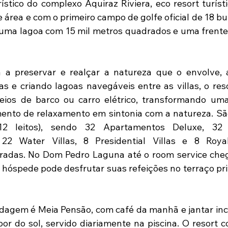
ístico do complexo Aquiraz Riviera, eco resort turístic
 área e com o primeiro campo de golfe oficial de 18 bu
uma lagoa com 15 mil metros quadrados e uma frente
 a preservar e realçar a natureza que o envolve, a
 e criando lagoas navegáveis entre as villas, o reso
ios de barco ou carro elétrico, transformando uma 
nto de relaxamento em sintonia com a natureza. São
12 leitos), sendo 32 Apartamentos Deluxe, 32 
22 Water Villas, 8 Presidential Villas e 8 Royal 
adas. No Dom Pedro Laguna até o room service chega
o hóspede pode desfrutar suas refeições no terraço pri
agem é Meia Pensão, com café da manhã e jantar incl
por do sol, servido diariamente na piscina. O resort c