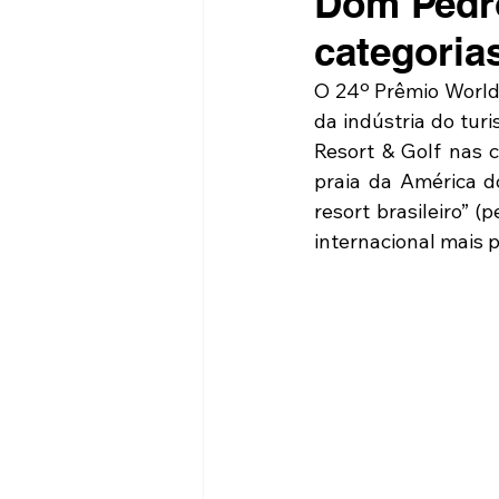
Dom Pedro
categoria
O 24º Prêmio World 
da indústria do tur
Resort & Golf nas 
praia da América do
resort brasileiro” 
internacional mais p