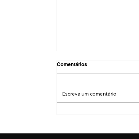
Comentários
Escreva um comentário
Turismo: Programa
Discover/Descubra São
Paulo terá 12 missões
internacionais