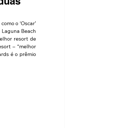
duas
como o ‘Oscar’ 
o Laguna Beach 
lhor resort de 
sort – “melhor 
rds é o prêmio 