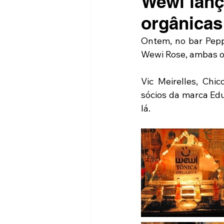
Wewi lanç
orgânicas
Ontem, no bar Pepp
Wewi Rose, ambas or
Vic Meirelles, Ch
sócios da marca Ed
lá.