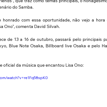
friends”, que traz como temas principais, o nonagésimo
enário do Samba.
 e honrado com essa oportunidade, não vejo a hora 
isa Ono", comenta David Silvah.
ce de 13 a 16 de outubro, passará pelo principais p
yo, Blue Note Osaka, Billboard live Osaka e pelo H
pe oficial da música que encantou Lisa Ono:
.com/watch?v=re1Fq58spK0