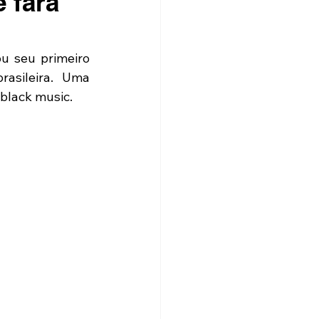
 fará
u seu primeiro 
asileira. Uma 
 black music.