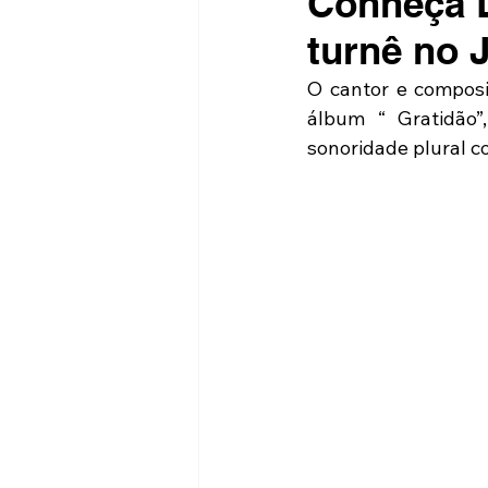
Conheça D
turnê no 
O cantor e composi
álbum “ Gratidão”
sonoridade plural c