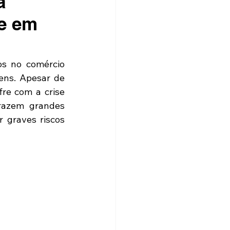
a
e em
s no comércio 
ens. Apesar de 
e com a crise 
razem grandes 
 graves riscos 