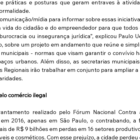
de práticas e posturas que geram entraves à ativida
ormalidade.  
unicação/mídia para informar sobre essas iniciativas
a vida do cidadão e do empreendedor para que todos 
burocracia ou insegurança jurídica”, explicou Paulo Ue
, sobre um projeto em andamento que reúne e simplifi
municipais - normas que visam garantir o convívio h
aços urbanos. Além disso, as secretarias municipai
 Regionais irão trabalhar em conjunto para ampliar a f
aridades.
lo comércio ilegal 
antamento realizado pelo Fórum Nacional Contra a 
, em 2016, apenas em São Paulo, o contrabando, a fa
ais de R$ 9 bilhões em perdas em 16 setores produtivo
veis e cosméticos. Com esse prejuízo, a cidade perdeu 