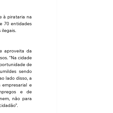
 à pirataria na 
 70 entidades 
ilegais.
 aproveita da 
os. “Na cidade 
portunidade de 
umildes sendo 
o lado disso, a 
empresarial e 
mpregos e de 
nem, não para 
cidadão”.