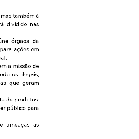
, mas também à 
 dividido nas 
úne órgãos da 
 para ações em 
l.  
em a missão de 
dutos ilegais, 
tas que geram 
e de produtos: 
er público para 
 e ameaças às 