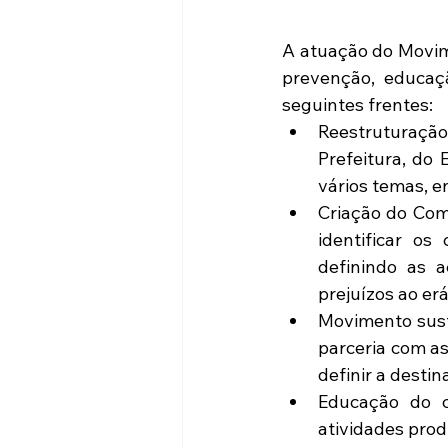
A atuação do Movim
prevenção, educaç
seguintes frentes:  
Reestruturaçã
Prefeitura, do 
vários temas, en
Criação do Com
identificar os
definindo as a
prejuízos ao er
Movimento sust
parceria com as
definir a desti
Educação do c
atividades produ