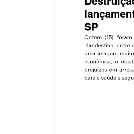
Destruiçã
lançamen
SP
Ontem (15), foram 
clandestino, entre 
uma imagem muito 
econômica, o obje
prejuízos em arrec
para a saúde e seg