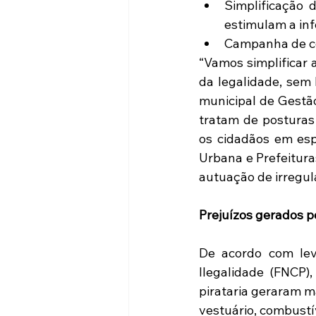
Simplificação 
estimulam a inf
Campanha de com
“Vamos simplificar 
da legalidade, sem 
municipal de Gestão
tratam de posturas 
os cidadãos em esp
Urbana e Prefeituras
autuação de irregul
Prejuízos gerados pe
De acordo com lev
Ilegalidade (FNCP)
pirataria geraram m
vestuário, combustí