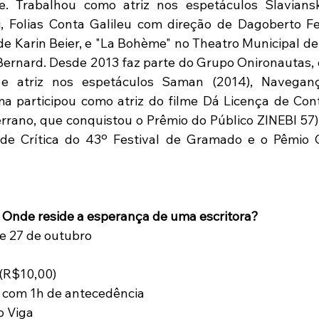
 Trabalhou como atriz nos espetáculos Slaviansk
i, Folias Conta Galileu com direção de Dagoberto Feliz
de Karin Beier, e "La Bohème" no Theatro Municipal de
ernard. Desde 2013 faz parte do Grupo Onironautas, 
 atriz nos espetáculos Saman (2014), Navegança
ma participou como atriz do filme Dá Licença de Cont
rrano, que conquistou o Prêmio do Público ZINEBI 57),
e Crítica do 43º Festival de Gramado e o Pêmio Ca
 Onde reside a esperança de uma escritora?
0 e 27 de outubro
 (R$10,00)
a com 1h de antecedência
o Viga