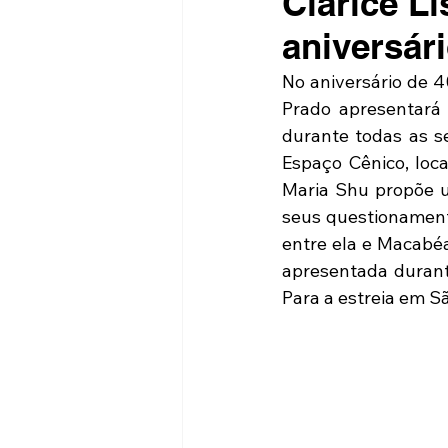
Clarice L
aniversár
No aniversário de 40
Prado apresentará 
durante todas as se
Espaço Cênico, loca
Maria Shu propõe um
seus questionament
entre ela e Macabéa
apresentada durant
Para a estreia em São