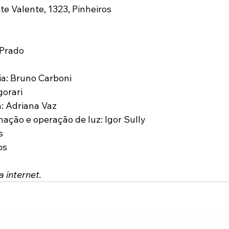
e Valente, 1323, Pinheiros
 Prado
ia: Bruno Carboni
orari
: Adriana Vaz
ação e operação de luz: Igor Sully 
s
os
 internet.