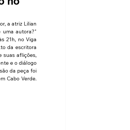
o no
 a atriz Lilian 
 uma autora?" 
s 21h, no Viga 
o da escritora 
suas aflições, 
te e o diálogo 
ão da peça foi 
em Cabo Verde. 