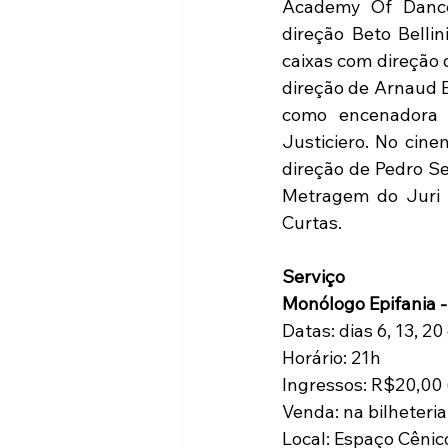
Academy Of Dance.
direção Beto Bellin
caixas com direção 
direção de Arnaud B
como encenadora e
Justiciero. No cine
direção de Pedro Se
Metragem do Juri d
Curtas.
Serviço
Monólogo Epifania -
Datas: dias 6, 13, 2
Horário: 21h
Ingressos: R$20,00
Venda: na bilheteri
Local: Espaço Cênic