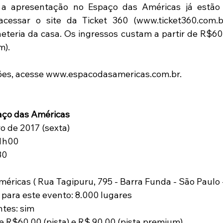
 a apresentação no Espaço das Américas já estão 
 acessar o site da Ticket 360 (www.ticket360.com.b
eteria da casa. Os ingressos custam a partir de R$60,0
). 
ões, acesse www.espacodasamericas.com.br.
paço das Américas
o de 2017 (sexta)
21h00
30
méricas ( Rua Tagipuru, 795 - Barra Funda - São Paulo 
para este evento: 8.000 lugares
ntes: sim
de R$60,00 (pista) e R$ 90,00 (pista premium)