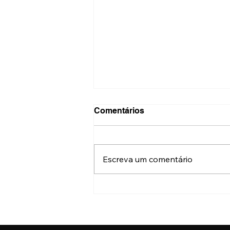
Comentários
Escreva um comentário
Festival do Patrimônio terá
mais de 500 atrações
gratuitas