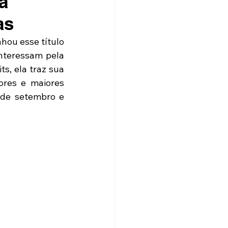
a
as
hou esse título 
teressam pela 
, ela traz sua 
res e maiores 
de setembro e 