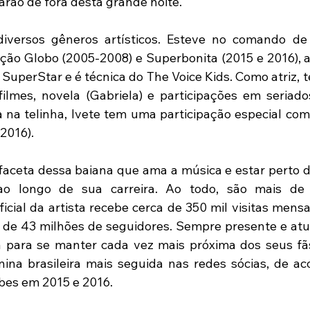
arão de fora desta grande noite.
diversos gêneros artísticos. Esteve no comando de
ção Globo (2005-2008) e Superbonita (2015 e 2016), al
SuperStar e é técnica do The Voice Kids. Como atriz, t
ilmes, novela (Gabriela) e participações em seriados 
 na telinha, Ivete tem uma participação especial com
(2016).
aceta dessa baiana que ama a música e estar perto da
ao longo de sua carreira. Ao todo, são mais de 
oficial da artista recebe cerca de 350 mil visitas mensa
de 43 milhões de seguidores. Sempre presente e atua
a para se manter cada vez mais próxima dos seus fãs
ina brasileira mais seguida nas redes sócias, de aco
bes em 2015 e 2016.