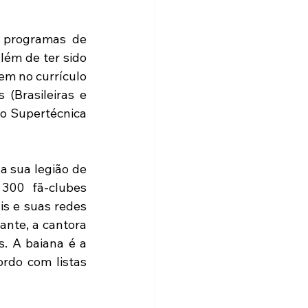
 programas de 
ém de ter sido 
em no currículo 
(Brasileiras e 
o Supertécnica 
 sua legião de 
300 fã-clubes 
is e suas redes 
nte, a cantora 
. A baiana é a 
rdo com listas 