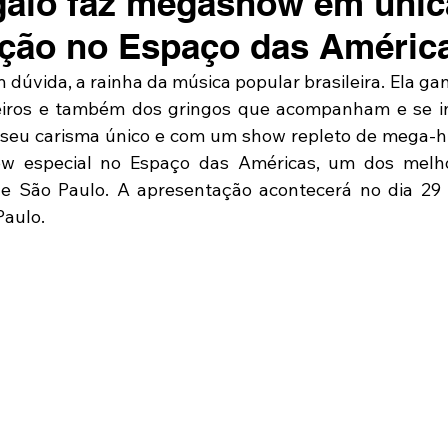
galo faz megashow em únic
ção no Espaço das Améric
 dúvida, a rainha da música popular brasileira. Ela gan
leiros e também dos gringos que acompanham e se in
seu carisma único e com um show repleto de mega-hits
w especial no Espaço das Américas, um dos melho
e São Paulo. A apresentação acontecerá no dia 29 
Paulo.