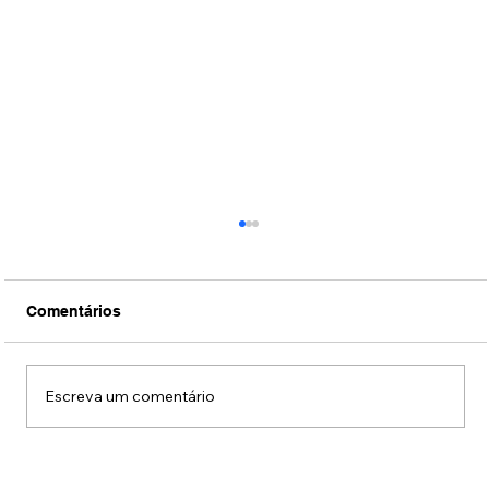
Comentários
Escreva um comentário
Jiraya chega ao mercado de alcoólicas