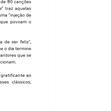
 de 80 canções 
” traz aquelas 
ma “injeção de 
 que povoam o 
de ser feliz", 
e o dia termine 
antores que se 
ocionam.
gratificante ao 
es clássicos, 