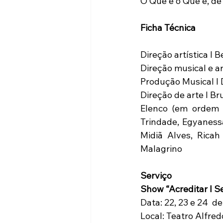
O Que é o Que é, d
Ficha Técnica
Direção artística I 
Direção musical e ar
Produção Musical I
Direção de arte I B
Elenco (em ordem a
Trindade, Egyanessa
Midiã Alves, Rica
Malagrino
Serviço
Show “Acreditar I S
Data: 22, 23 e 24  d
Local: Teatro Alfre