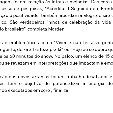
riagem foi em relação às letras e melodias. Das cerca
cesso de pesquisas, “Acreditar I Seguindo em Frente
ção e positividade, também abordam a alegria e são u
ico. São verdadeiros “hinos de celebração da vida
do brasileiro”, completa Marden.
is e emblemáticos como "Viver e não ter a vergonha 
 gente, deixa a tristeza pra lá” ou “Hoje eu só quero qu
 os 60 minutos do show. No palco, um elenco de 15 c
ou se revezam em interpretações que impactam e em
iação dos novos arranjos foi um trabalho desafiador e 
s têm o objetivo de potencializar a energia dess
do executados em coro”, finaliza.