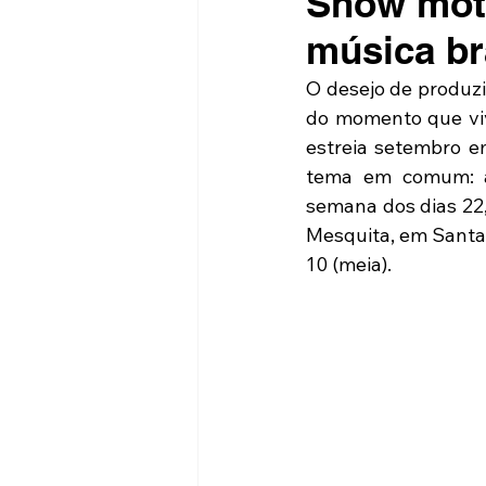
Show moti
música br
O desejo de produz
do momento que vive
estreia setembro e
tema em comum: a 
semana dos dias 22, 
Mesquita, em Santan
10 (meia).