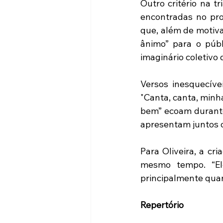
Outro critério na t
encontradas no pro
que, além de motiva
ânimo” para o públ
imaginário coletivo 
Versos inesquecíve
"Canta, canta, minha
bem” ecoam durante
apresentam juntos 
Para Oliveira, a cr
mesmo tempo. “Ele
principalmente quan
Repertório