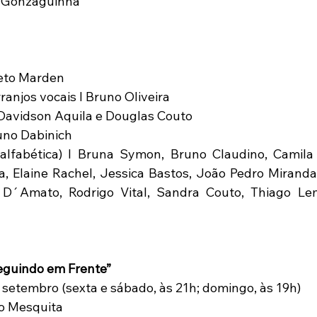
e Gonzaguinha
Beto Marden
ranjos vocais I Bruno Oliveira
 Davidson Aquila e Douglas Couto
runo Dabinich
lfabética) I Bruna Symon, Bruno Claudino, Camila 
, Elaine Rachel, Jessica Bastos, João Pedro Miranda,
h D´Amato, Rodrigo Vital, Sandra Couto, Thiago Le
eguindo em Frente”
e setembro (sexta e sábado, às 21h; domingo, às 19h)
do Mesquita