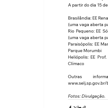
A partir do dia 15 
Brasilândia: EE Ren
(uma vaga aberta pa
Rio Pequeno: EE Só
(uma vaga aberta pa
Paraisópolis: EE Ma
Parque Morumbi
Heliópolis: EE Pro
Clímaco
Outras infor
www.selj.sp.gov.br
Fotos: Divulgação.