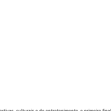
rtivas, culturais e de entretenimento, o primeiro fina