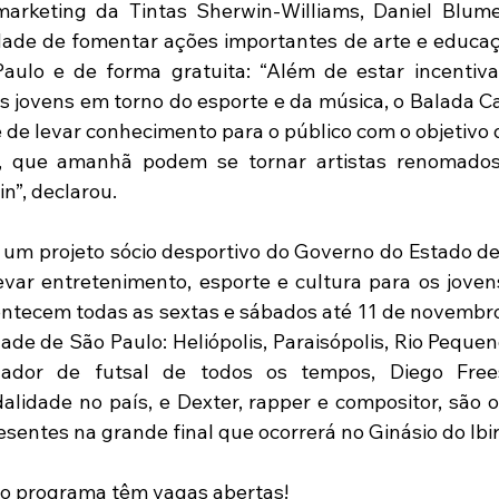
marketing da Tintas Sherwin-Williams, Daniel Blume
ade de fomentar ações importantes de arte e educaçã
aulo e de forma gratuita: “Além de estar incentiva
s jovens em torno do esporte e da música, o Balada
de levar conhecimento para o público com o objetivo d
te, que amanhã podem se tornar artistas renomado
n”, declarou.
um projeto sócio desportivo do Governo do Estado de
evar entretenimento, esporte e cultura para os jovens
ntecem todas as sextas e sábados até 11 de novembro
de de São Paulo: Heliópolis, Paraisópolis, Rio Pequeno
gador de futsal de todos os tempos, Diego Free
lidade no país, e Dexter, rapper e compositor, são o
esentes na grande final que ocorrerá no Ginásio do Ibi
elo programa têm vagas abertas!