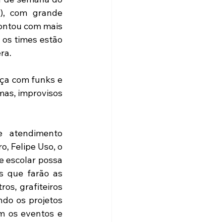
), com grande 
ontou com mais 
os times estão 
ra.
ça com funks e 
mas, improvisos 
 atendimento 
, Felipe Uso, o 
e escolar possa 
s que farão as 
s, grafiteiros 
do os projetos 
m os eventos e 