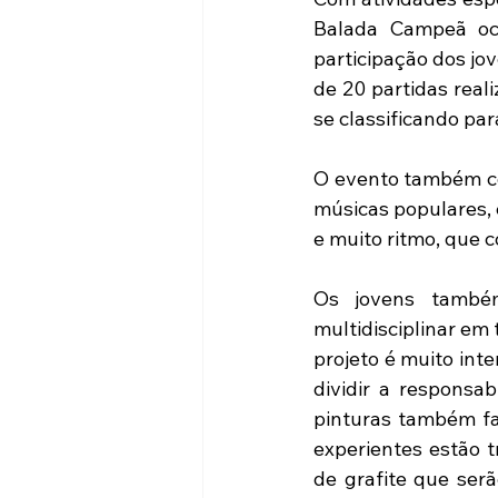
Balada Campeã oco
participação dos jo
de 20 partidas real
se classificando par
O evento também con
músicas populares, 
e muito ritmo, que 
Os jovens també
multidisciplinar em 
projeto é muito int
dividir a responsab
pinturas também fa
experientes estão t
de grafite que ser