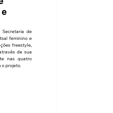
e
 e
Secretaria de 
sal feminino e 
ões freestyle, 
através de sua 
te nas quatro 
o projeto.