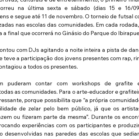
rreu na última sexta e sábado (dias 15 e 16/09
vens e segue até 11 de novembro. O torneio de futsal c
izadas nas escolas das comunidades. Em cada rodada, 
a a final que ocorrerá no Ginásio do Parque do Ibirapue
tou com DJs agitando a noite inteira a pista de dan
e teve a participação dos jovens presentes com rap, ri
contagiou a todos os presentes.
m puderam contar com workshops de grafite e
todas as comunidades. Para o arte-educador e grafiteiro
eressante, porque possibilita que “a própria comunidad
ilidade de zelar pelo bem público, já que os artista
zem ou fizeram parte da mesma”. Durante os encontro
rocando experiências com os participantes e produzin
ão desenvolvidas nas paredes das escolas que sedia