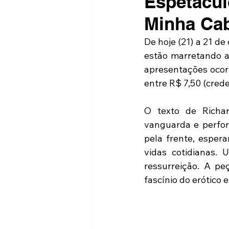
Espetácul
Minha Cab
De hoje (21) a 21 d
estão marretando 
apresentações ocorr
entre R$ 7,50 (crede
O texto de Richar
vanguarda e perfor
pela frente, esper
vidas cotidianas. 
ressurreição. A pe
fascínio do erótico 