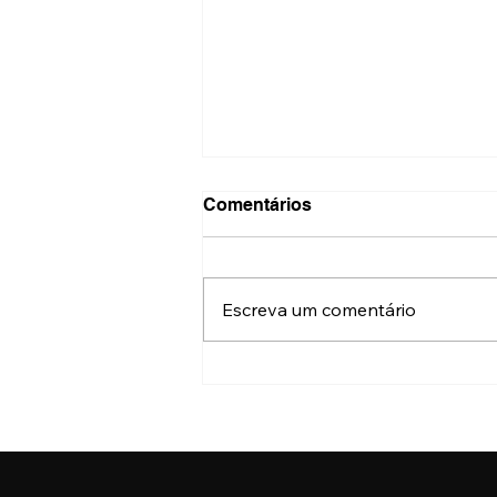
Comentários
Escreva um comentário
Festival do Patrimônio terá
mais de 500 atrações
gratuitas