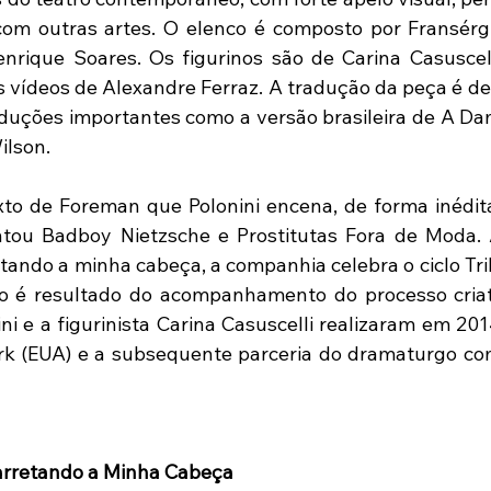
com outras artes. O elenco é composto por Fransérgi
nrique Soares. Os figurinos são de Carina Casuscell
s vídeos de Alexandre Ferraz. A tradução da peça é de 
duções importantes como a versão brasileira de A Da
lson.  
exto de Foreman que Polonini encena, de forma inédita,
ntou Badboy Nietzsche e Prostitutas Fora de Moda. 
ando a minha cabeça, a companhia celebra o ciclo Tril
o é resultado do acompanhamento do processo criati
i e a figurinista Carina Casuscelli realizaram em 2014
k (EUA) e a subsequente parceria do dramaturgo co
arretando a Minha Cabeça