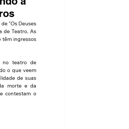
ndo a
ros
 de "Os Deuses 
de Teatro. As 
 têm ingressos 
 no teatro de 
udo o que veem 
lidade de suas 
da morte e da 
ue contestam o 