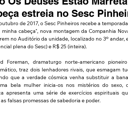
o Os Deuses Estão Marreta
eça estreia no Sesc Pinhei
e outubro de 2017, o Sesc Pinheiros recebe a temporada
a minha cabeça", nova montagem da Companhia Nova 
em no Auditório da unidade, localizado no 3º andar, e
ncial plena do Sesc) e R$ 25 (inteira).
d Foreman, dramaturgo norte-americano pioneiro
mático, traz dois lenhadores rivais, que esmagam t
ando que a verdade cósmica venha substituir a bana
Uma bela mulher inicia-os nos mistérios do sexo, 
ça apresenta uma série de exercícios espirituais q
e as falsas promessas de sabedoria e poder.