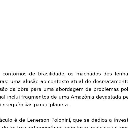
 contornos de brasilidade, os machados dos lenh
rras: uma alusão ao contexto atual de desmatamento
ão da obra para uma abordagem de problemas políti
tual inclui fragmentos de uma Amazônia devastada pe
onsequências para o planeta. 
culo é de Lenerson Polonini, que se dedica a invest
do teatro contemporâneo, com forte apelo visual, per