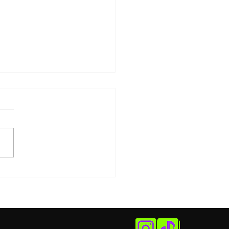
édia francesa Uma
na, Nada Mais estreia
 temporada no Teatro
 Bello com Julianne
isol, Leandro Luna e
 Schultz