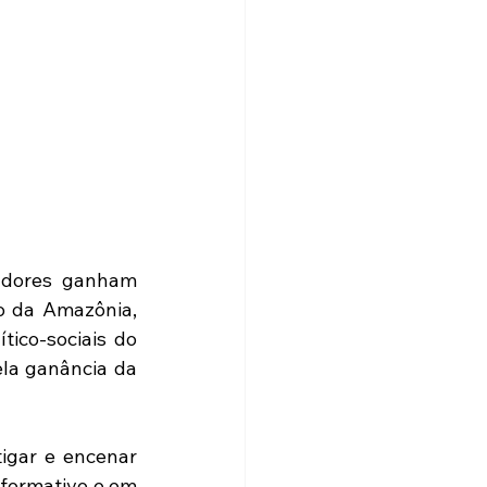
adores ganham 
 da Amazônia, 
co-sociais do 
la ganância da 
igar e encenar 
formativo e em 