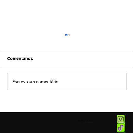
Comentários
Escreva um comentário
Conexão Brasil-Japão através da
música erudita presta tributo ao
compositor Ryuichi Sakamoto
© 2025 by
Vetor.am