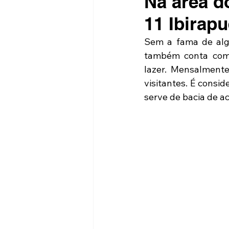
Na área d
11 Ibirap
Sem a fama de algu
também conta com u
lazer. Mensalmente
visitantes. É consi
serve de bacia de a