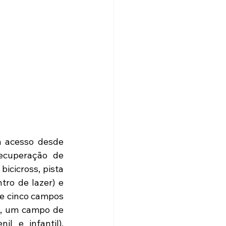
m acesso desde 
ecuperação de 
cicross, pista 
ro de lazer) e 
 e cinco campos 
), um campo de 
l e infantil), 