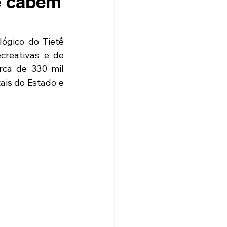
ê cabem
gico do Tietê 
creativas e de 
ca de 330 mil 
is do Estado e 