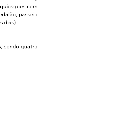
e quiosques com 
dalão, passeio 
 dias).
, sendo quatro 