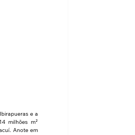
birapueras e a 
 14 milhões m² 
acuí. Anote em 