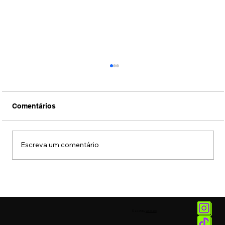
Comentários
Escreva um comentário
Conexão Brasil-Japão através da
música erudita presta tributo ao
compositor Ryuichi Sakamoto
© 2025 by
Vetor.am