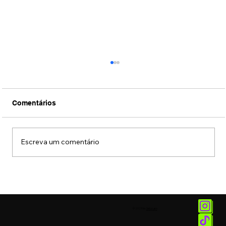
Comentários
Escreva um comentário
Conexão Brasil-Japão através da
música erudita presta tributo ao
compositor Ryuichi Sakamoto
© 2025 by
Vetor.am