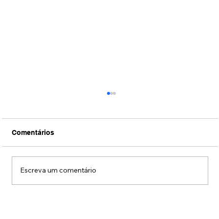
Comentários
Escreva um comentário
Conexão Brasil-Japão através da
música erudita presta tributo ao