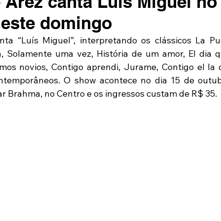
 Arez canta Luís Miguel no
neste domingo
ta “Luís Miguel”, interpretando os clássicos La Pue
a, Solamente uma vez, História de um amor, El dia q
s novios, Contigo aprendi, Jurame, Contigo el la di
ontemporâneos. O show acontece no dia 15 de outubr
Bar Brahma, no Centro e os ingressos custam de R$ 35.