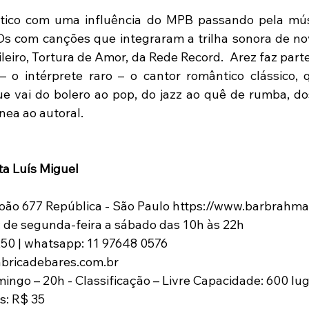
tico com uma influência do MPB passando pela músic
s com canções que integraram a trilha sonora de nov
leiro, Tortura de Amor, da Rede Record.  Arez faz part
– o intérprete raro – o cantor romântico clássico, 
e vai do bolero ao pop, do jazz ao quê de rumba, do
ea ao autoral.
ta Luís Miguel
João 677 República - São Paulo https://www.barbrahm
: de segunda-feira a sábado das 10h às 22h
250 | whatsapp: 11 97648 0576
abricadebares.com.br
mingo – 20h - Classificação – Livre Capacidade: 600 lu
s: R$ 35