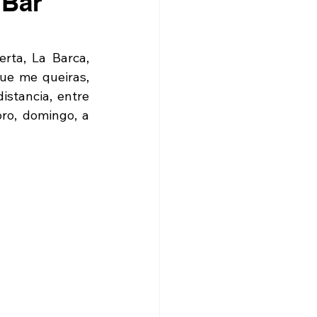
 Bar
rta, La Barca, 
ue me queiras, 
stancia, entre 
o, domingo, a 