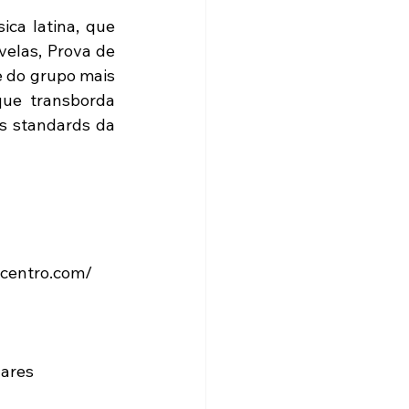
a latina, que 
elas, Prova de 
e do grupo mais 
que transborda 
s standards da 
acentro.com/
gares