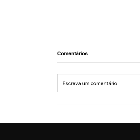
Comentários
Escreva um comentário
Aberta inscrições para
venda de produtos na
Virada Cultural 2025