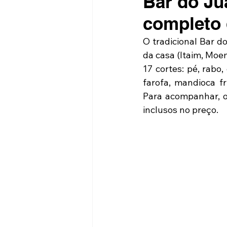
Bar do Ju
completo 
O tradicional Bar do
da casa (Itaim, Moem
17 cortes: pé, rabo,
farofa, mandioca fri
Para acompanhar, o 
inclusos no preço.