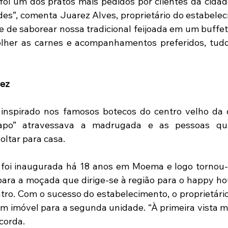
foi um dos pratos mais pedidos por clientes da cidade
es”, comenta Juarez Alves, proprietário do estabeleci
e de saborear nossa tradicional feijoada em um buffet
olher as carnes e acompanhamentos preferidos, tudo
rez
inspirado nos famosos botecos do centro velho da c
po” atravessava a madrugada e as pessoas qu
ltar para casa.
 foi inaugurada há 18 anos em Moema e logo tornou-s
ara a moçada que dirige-se à região para o happy hour
ntro. Com o sucesso do estabelecimento, o proprietário
m imóvel para a segunda unidade. “À primeira vista m
ecorda.