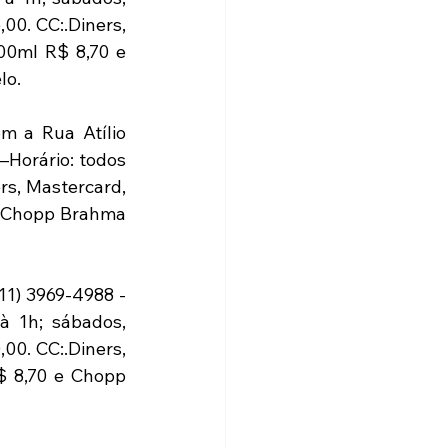
0. CC:.Diners, 
00ml R$ 8,70 e 
lo.
m a Rua Atílio 
–Horário: todos 
s, Mastercard, 
e Chopp Brahma 
1) 3969-4988 - 
 1h; sábados, 
0. CC:.Diners, 
$ 8,70 e Chopp 