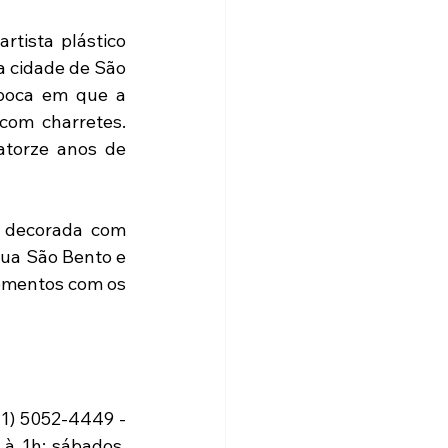
tista plástico 
 cidade de São 
poca em que a 
com charretes. 
torze anos de 
 decorada com 
ua São Bento e 
omentos com os 
1) 5052-4449 - 
à 1h; sábados, 