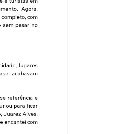
 e turistas em 
mento. “Agora, 
 completo, com 
 sem pesar no 
idade, lugares 
ase acabavam 
e referência e 
 ou para ficar 
, Juarez Alves, 
e encantei com 