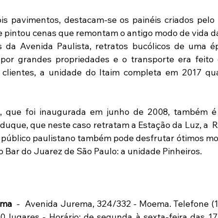
is pavimentos, destacam-se os painéis criados pelo ar
 pintou cenas que remontam o antigo modo de vida da
 da Avenida Paulista, retratos bucólicos de uma é
por grandes propriedades e o transporte era feito 
clientes, a unidade do Itaim completa em 2017 qua
n, que foi inaugurada em junho de 2008, também é
lduque, que neste caso retratam a Estação da Luz, a  R
O público paulistano também pode desfrutar ótimos m
 Bar do Juarez de São Paulo: a unidade Pinheiros.
ema
  -  Avenida Jurema, 324/332 - Moema. Telefone (1
 lugares - Horário: de segunda à sexta-feira das 17 