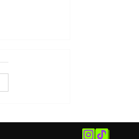
 Cultural: evento ao ar
e aborda a gastronomia
brasileira