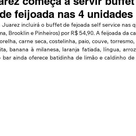
arez começa a servir buffet
de feijoada nas 4 unidades
 Juarez incluirá o buffet de fejoada self service nas 
a, Brooklin e Pinheiros) por R$ 54,90. A feijoada da c
 orelha, carne seca, costelinha, paio, couve, torresmo, 
ta, banana à milanesa, laranja fatiada, língua, arroz 
bar ainda oferece batidinha de limão e caldinho de 