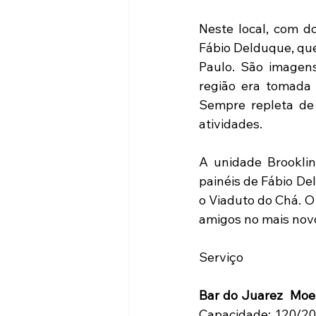
Neste local, com do
Fábio Delduque, que
Paulo. São imagens
região era tomada 
Sempre repleta de 
atividades.
A unidade Brookli
painéis de Fábio De
o Viaduto do Chá. 
amigos no mais novo
Serviço
Bar do Juarez  Mo
Capacidade: 120/200