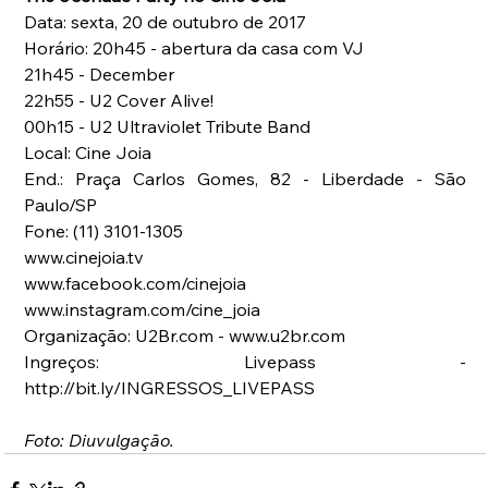
Data: sexta, 20 de outubro de 2017 
Horário: 20h45 - abertura da casa com VJ 
21h45 - December 
22h55 - U2 Cover Alive! 
00h15 - U2 Ultraviolet Tribute Band
Local: Cine Joia
End.: Praça Carlos Gomes, 82 - Liberdade - São 
Paulo/SP 
Fone: (11) 3101-1305 
www.cinejoia.tv 
www.facebook.com/cinejoia 
www.instagram.com/cine_joia 
Organização: U2Br.com - www.u2br.com 
Ingreços: Livepass - 
http://bit.ly/INGRESSOS_LIVEPASS 
Foto: Diuvulgação.