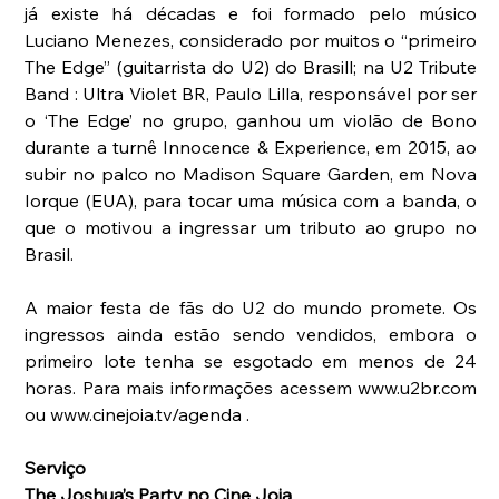
já existe há décadas e foi formado pelo músico 
Luciano Menezes, considerado por muitos o “primeiro 
The Edge” (guitarrista do U2) do Brasill; na U2 Tribute 
Band : Ultra Violet BR, Paulo Lilla, responsável por ser 
o ‘The Edge’ no grupo, ganhou um violão de Bono 
durante a turnê Innocence & Experience, em 2015, ao 
subir no palco no Madison Square Garden, em Nova 
Iorque (EUA), para tocar uma música com a banda, o 
que o motivou a ingressar um tributo ao grupo no 
Brasil. 
A maior festa de fãs do U2 do mundo promete. Os 
ingressos ainda estão sendo vendidos, embora o 
primeiro lote tenha se esgotado em menos de 24 
horas. Para mais informações acessem www.u2br.com 
ou www.cinejoia.tv/agenda . 
Serviço
The Joshua’s Party no Cine Joia 