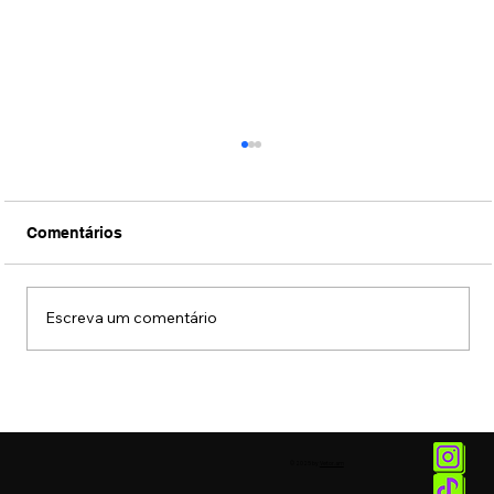
Comentários
Escreva um comentário
Black Friday: mais antigo brechó
beneficente de São Paulo tem
descontos em peças de luxo
© 2025 by
Vetor.am