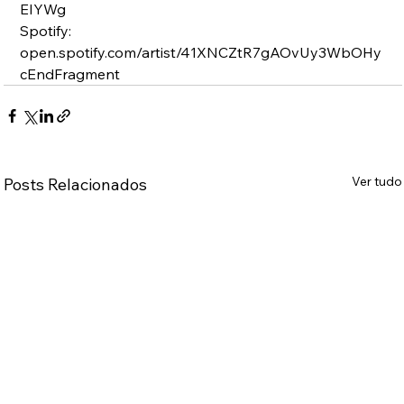
EIYWg
Spotify: 
open.spotify.com/artist/41XNCZtR7gAOvUy3WbOHy
cEndFragment
Ver tudo
Posts Relacionados