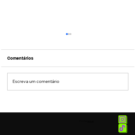
Comentários
Escreva um comentário
Filme sobre a vida de Silvio Santos
ganha primeiro trailer oficial, veja aqui
no ZZ.
© 2025 by
Vetor.am