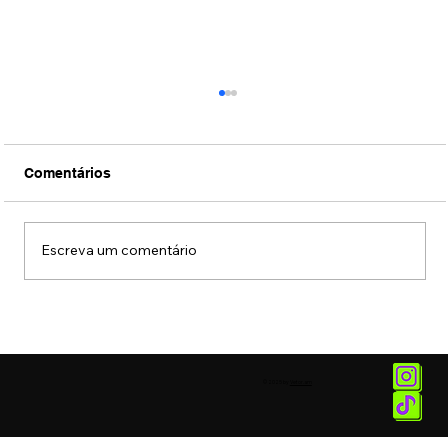
Comentários
Escreva um comentário
Fotos: Coquetel de lançamento da
exposição "União das Cores" do artista
MENA
© 2025 by
Vetor.am