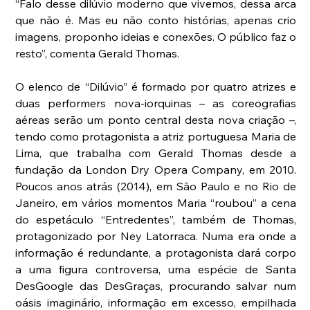
“Falo desse dilúvio moderno que vivemos, dessa arca 
que não é. Mas eu não conto histórias, apenas crio 
imagens, proponho ideias e conexões. O público faz o 
resto”, comenta Gerald Thomas. 
O elenco de “Dilúvio” é formado por quatro atrizes e 
duas performers nova-iorquinas – as coreografias 
aéreas serão um ponto central desta nova criação –, 
tendo como protagonista a atriz portuguesa Maria de 
Lima, que trabalha com Gerald Thomas desde a 
fundação da London Dry Opera Company, em 2010. 
Poucos anos atrás (2014), em São Paulo e no Rio de 
Janeiro, em vários momentos Maria “roubou” a cena 
do espetáculo “Entredentes”, também de Thomas, 
protagonizado por Ney Latorraca. Numa era onde a 
informação é redundante, a protagonista dará corpo 
a uma figura controversa, uma espécie de Santa 
DesGoogle das DesGraças, procurando salvar num 
oásis imaginário, informação em excesso, empilhada 