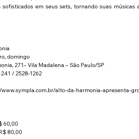
sofisticados em seus sets, tornando suas músicas a
onia
ro, domingo
onia, 271– Vila Madalena – São Paulo/SP
-1241 / 2528-1262
/www.sympla.com.br/alto-da-harmonia-apresenta-gro
$ 60,00
 R$ 80,00