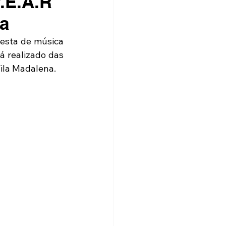
V.E.A.R
ia
esta de música 
á realizado das 
Vila Madalena.