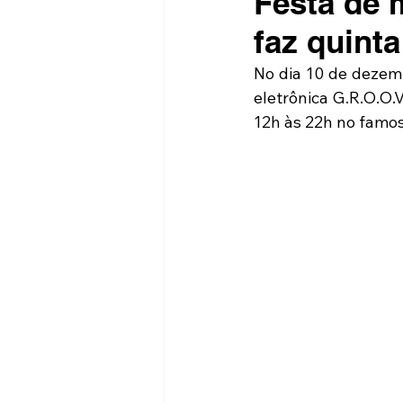
Festa de 
faz quint
No dia 10 de dezemb
eletrônica G.R.O.O.V
12h às 22h no famos