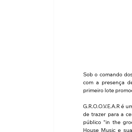
Sob o comando dos 
com a presença de
primeiro lote promo
G.R.O.O.V.E.A.R é um
de trazer para a c
público “in the gr
House Music e suas