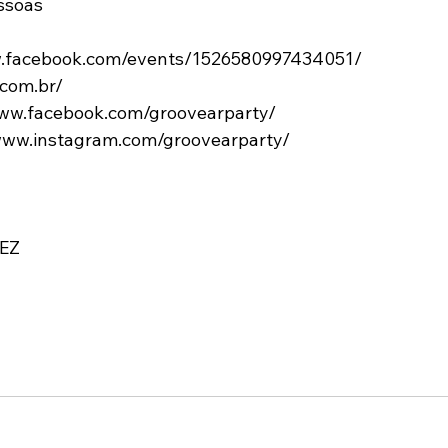
ssoas
w.facebook.com/events/1526580997434051/  
.com.br/
www.facebook.com/groovearparty/
/www.instagram.com/groovearparty/
EZ