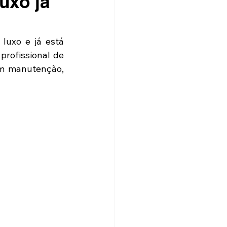
uxo já
uxo e já está 
rofissional de 
m manutenção, 