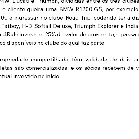
MW, Ducati e Triumph, divididas entre os três clubes
 o cliente queira uma BMW R1200 GS, por exemplo, 
00 e ingressar no clube ‘Road Trip’ podendo ter à dis
atboy, H-D Softail Deluxe, Triumph Explorer e Indian 
da 4Ride investem 25% do valor de uma moto, e passam 
s disponíveis no clube do qual faz parte.
ropriedade compartilhada têm validade de dois an
letas são comercializadas, e os sócios recebem de vo
ual investido no início. 