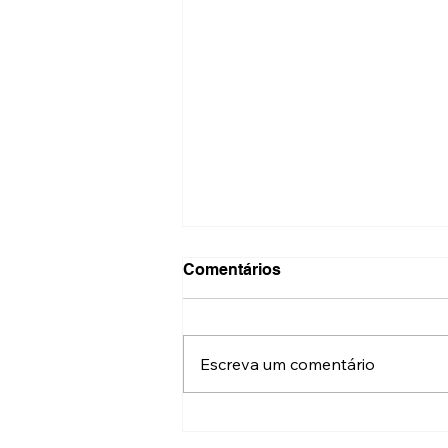
Comentários
Escreva um comentário
Agência Caminhos assina
campanha de Crokíssimo