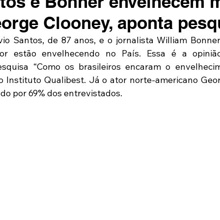
ntos e Bonner envelhecem 
orge Clooney, aponta pesq
io Santos, de 87 anos, e o jornalista William Bonner,
r estão envelhecendo no País. Essa é a opiniã
esquisa “Como os brasileiros encaram o envelhecim
lo Instituto Qualibest. Já o ator norte-americano Geor
do por 69% dos entrevistados. 