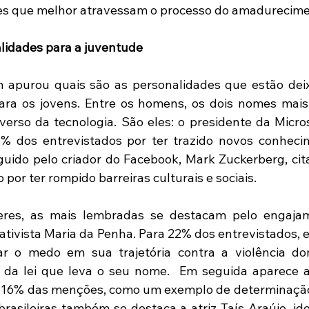
es que melhor atravessam o processo do amadurecime
lidades para a juventude
apurou quais são as personalidades que estão deix
para os jovens. Entre os homens, os dois nomes mais
verso da tecnologia. São eles: o presidente da Microso
 dos entrevistados por ter trazido novos conhecim
uido pelo criador do Facebook, Mark Zuckerberg, cit
por ter rompido barreiras culturais e sociais.
res, as mais lembradas se destacam pelo engajame
a ativista Maria da Penha. Para 22% dos entrevistados, 
ar o medo em sua trajetória contra a violência dom
 da lei que leva o seu nome.  Em seguida aparece a a
16% das menções, como um exemplo de determinação 
brasileiras também se destaca a atriz Taís Araújo, ide