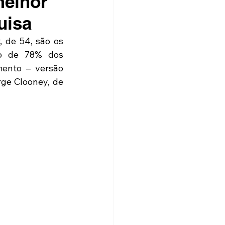
melhor
uisa
 de 54, são os 
o de 78% dos 
ento – versão 
ge Clooney, de 