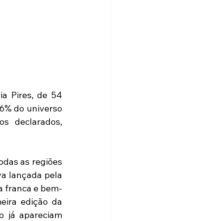
a Pires, de 54 
6% do universo 
s declarados, 
das as regiões 
a lançada pela 
a franca e bem-
ira edição da 
 já apareciam 