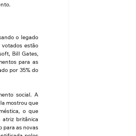
nto.
ando o legado 
 votados estão 
ft, Bill Gates, 
entos para as 
ado por 35% do 
nto social. A 
ela mostrou que 
éstica, o que 
triz britânica 
para as novas 
ntificada pelos 