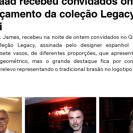
aad recebeu convidados o
nçamento da coleção Legac
i
. James, recebeu na noite de ontem convidados no Qua
eção Legacy, assinada pelo designer espanhol N
a sete vasos, de diferentes proporções, que aprese
eométrico, mas o grande destaque fica por cont
relevo representando o tradicional brasão no logotipo