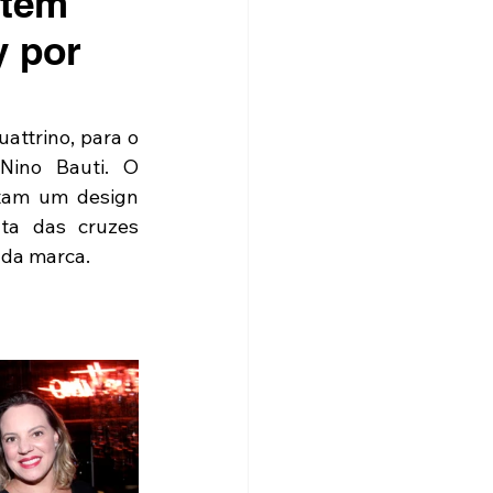
ntem
y por
ttrino, para o 
ino Bauti. O 
ntam um design 
a das cruzes 
 da marca.