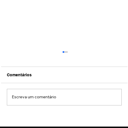
Comentários
Escreva um comentário
Fotos: Coquetel de lançamento da
exposição "União das Cores" do artista