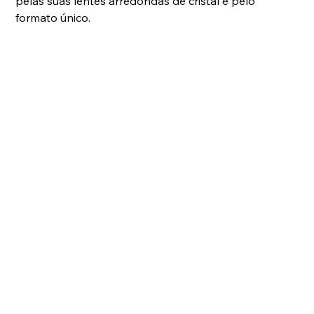
pelas suas lentes arredondas de cristal e pelo 
formato único.