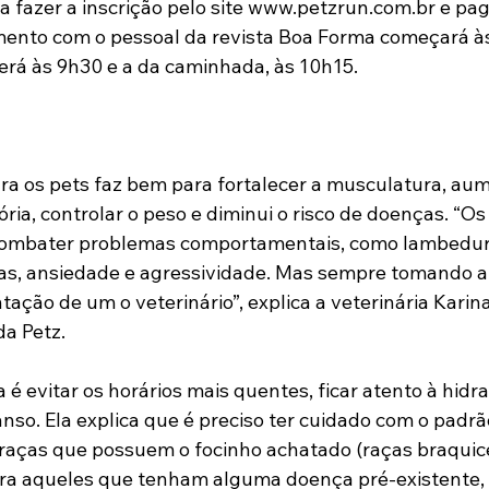
ta fazer a inscrição pelo site www.petzrun.com.br e pag
ento com o pessoal da revista Boa Forma começará às
será às 9h30 e a da caminhada, às 10h15.
ara os pets faz bem para fortalecer a musculatura, aum
ria, controlar o peso e diminui o risco de doenças. “Os 
ombater problemas comportamentais, como lambedura
as, ansiedade e agressividade. Mas sempre tomando a
tação de um o veterinário”, explica a veterinária Karin
da Petz.
a é evitar os horários mais quentes, ficar atento à hidr
so. Ela explica que é preciso ter cuidado com o padrão
raças que possuem o focinho achatado (raças braquicef
para aqueles que tenham alguma doença pré-existente,