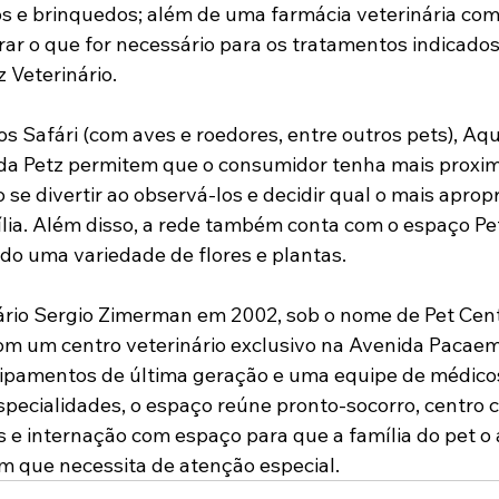
os e brinquedos; além de uma farmácia veterinária com
rar o que for necessário para os tratamentos indicados
z Veterinário.
s Safári (com aves e roedores, entre outros pets), Aqu
 da Petz permitem que o consumidor tenha mais proxi
se divertir ao observá-los e decidir qual o mais apropr
ília. Além disso, a rede também conta com o espaço Pe
ndo uma variedade de flores e plantas.
rio Sergio Zimerman em 2002, sob o nome de Pet Cente
com um centro veterinário exclusivo na Avenida Pacaem
ipamentos de última geração e uma equipe de médicos 
pecialidades, o espaço reúne pronto-socorro, centro ci
s e internação com espaço para que a família do pet 
m que necessita de atenção especial.