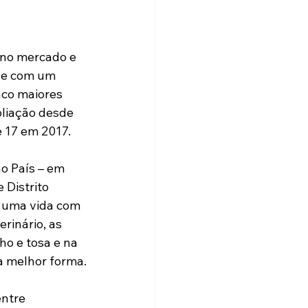
 no mercado e 
gue com um 
nco maiores 
liação desde 
e 17 em 2017.
o País – em 
 Distrito 
 uma vida com 
rinário, as 
ho e tosa e na 
a melhor forma.
ntre 