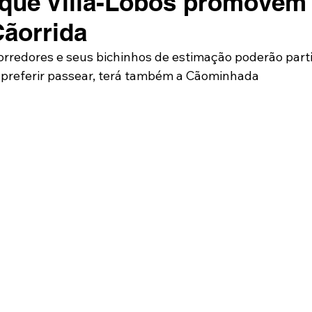
rque Villa-Lobos promovem
Cãorrida
corredores e seus bichinhos de estimação poderão parti
 preferir passear, terá também a Cãominhada