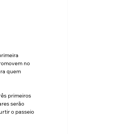
primeira 
 promovem no 
Para quem 
rês primeiros 
ares serão 
rtir o passeio 