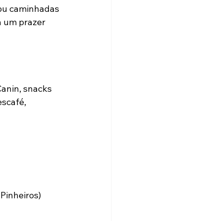
 ou caminhadas 
a um prazer 
Canin, snacks 
scafé, 
 Pinheiros)