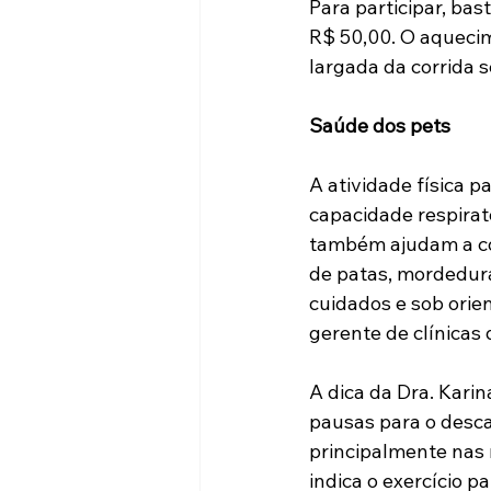
Para participar, bas
R$ 50,00. O aquecim
largada da corrida 
Saúde dos pets
A atividade física p
capacidade respirató
também ajudam a c
de patas, mordedur
cuidados e sob orien
gerente de clínicas 
A dica da Dra. Karin
pausas para o descan
principalmente nas 
indica o exercício 