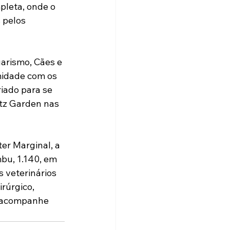
pleta, onde o 
 pelos 
arismo, Cães e 
midade com os 
iado para se 
tz Garden nas 
r Marginal, a 
bu, 1.140, em 
veterinários 
rúrgico, 
o acompanhe 