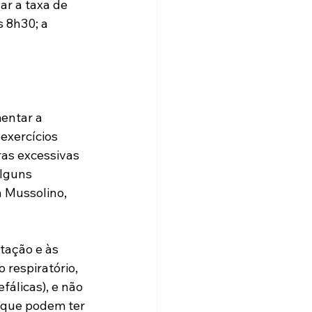
ar a taxa de 
 8h30; a 
entar a 
exercícios 
s excessivas 
lguns 
a Mussolino, 
atação e às 
 respiratório, 
álicas), e não 
 que podem ter 