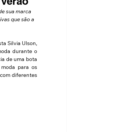
 verão
 de sua marca 
ivas que são a 
a Silvia Ulson, 
oda durante o 
ia de uma bota 
 moda para os 
com diferentes 