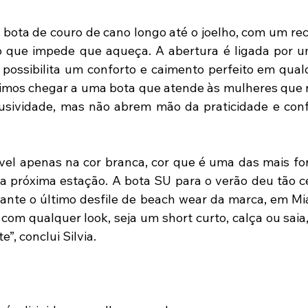
 bota de couro de cano longo até o joelho, com um re
o que impede que aqueça. A abertura é ligada por u
 possibilita um conforto e caimento perfeito em qual
imos chegar a uma bota que atende às mulheres que 
usividade, mas não abrem mão da praticidade e confo
vel apenas na cor branca, cor que é uma das mais for
a próxima estação. A bota SU para o verão deu tão ce
nte o último desfile de beach wear da marca, em Mia
com qualquer look, seja um short curto, calça ou saia,
e”, conclui Silvia.