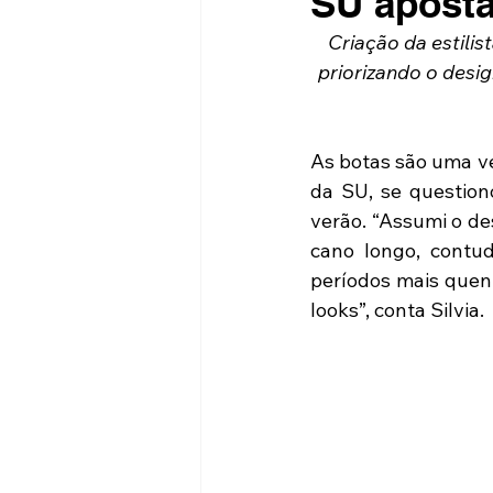
SU aposta
Criação da estilis
priorizando o desi
As botas são uma ver
da SU, se question
verão. “Assumi o de
cano longo, contu
períodos mais quent
looks”, conta Silvia.