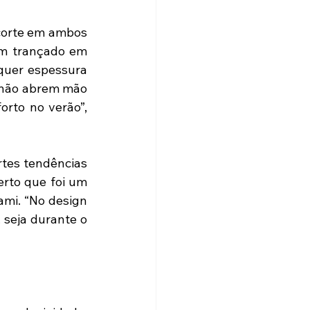
corte em ambos 
m trançado em 
quer espessura 
não abrem mão 
rto no verão”, 
tes tendências 
rto que foi um 
mi. “No design 
 seja durante o 