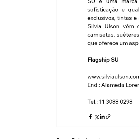
SU é uma marca é
sofisticação e qu
exclusivos, tintas 
Silvia Ulson vêm d
camisetas, suétere
que oferece um aspe
Flagship SU
www.silviaulson.co
End.: Alameda Lorena
Tel.: 11 3088 0298