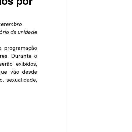
dos por
setembro 
ório da unidade
a programação 
es. Durante o 
erão exibidos, 
que vão desde 
, sexualidade, 