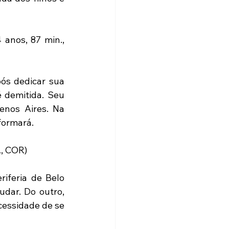
 anos, 87 min., 
ós dedicar sua 
 demitida. Seu 
nos Aires. Na 
formará.
., COR)
iferia de Belo 
dar. Do outro, 
cessidade de se 