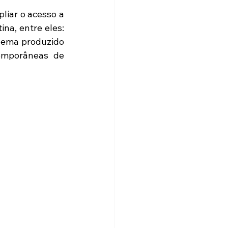
iar o acesso a 
a, entre eles: 
inema produzido 
mporâneas de 