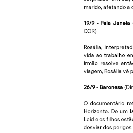
marido, afetando a 
19/9 - Pela Janela
 
COR)
Rosália, interpreta
vida ao trabalho em
irmão resolve ent
viagem, Rosália vê 
26/9 - Baronesa
 (Di
O documentário ret
Horizonte. De um l
Leid e os filhos es
desviar dos perigos 