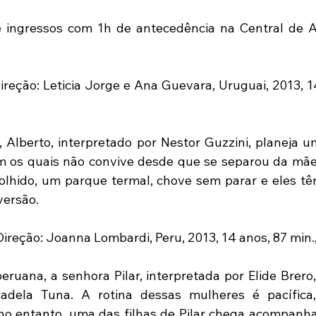
de ingressos com 1h de antecedência na Central de 
Direção: Leticia Jorge e Ana Guevara, Uruguai, 2013, 14
, Alberto, interpretado por Nestor Guzzini, planeja 
om os quais não convive desde que se separou da mãe 
olhido, um parque termal, chove sem parar e eles tê
versão.
Direção: Joanna Lombardi, Peru, 2013, 14 anos, 87 min.
ruana, a senhora Pilar, interpretada por Elide Brero,
dela Tuna. A rotina dessas mulheres é pacífica
no entanto, uma das filhas de Pilar chega acompanhad