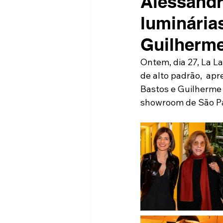
Alessandr
luminária
Guilherme
Ontem, dia 27, La L
de alto padrão,  ap
Bastos e Guilherme 
showroom de São Pau