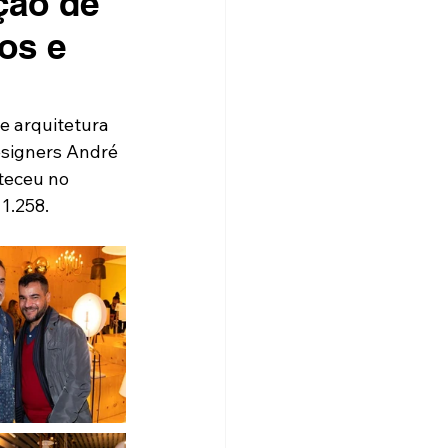
ção de
os e
e arquitetura 
esigners André 
teceu no 
1.258.