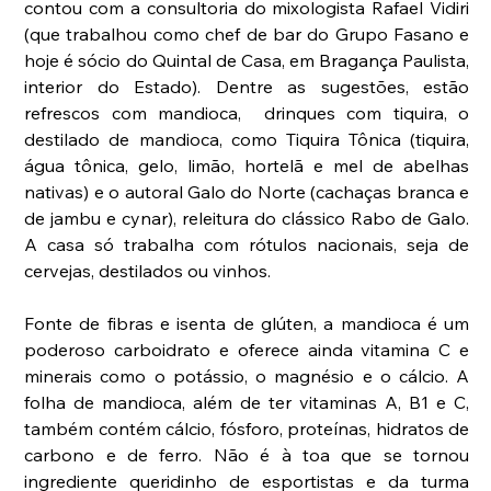
contou com a consultoria do mixologista Rafael Vidiri 
(que trabalhou como chef de bar do Grupo Fasano e 
hoje é sócio do Quintal de Casa, em Bragança Paulista, 
interior do Estado). Dentre as sugestões, estão 
refrescos com mandioca,  drinques com tiquira, o 
destilado de mandioca, como Tiquira Tônica (tiquira, 
água tônica, gelo, limão, hortelã e mel de abelhas 
nativas) e o autoral Galo do Norte (cachaças branca e 
de jambu e cynar), releitura do clássico Rabo de Galo. 
A casa só trabalha com rótulos nacionais, seja de 
cervejas, destilados ou vinhos.
Fonte de fibras e isenta de glúten, a mandioca é um 
poderoso carboidrato e oferece ainda vitamina C e 
minerais como o potássio, o magnésio e o cálcio. A 
folha de mandioca, além de ter vitaminas A, B1 e C, 
também contém cálcio, fósforo, proteínas, hidratos de 
carbono e de ferro. Não é à toa que se tornou 
ingrediente queridinho de esportistas e da turma 