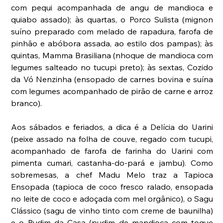
com pequi acompanhada de angu de mandioca e 
quiabo assado); às quartas, o Porco Sulista (mignon 
suíno preparado com melado de rapadura, farofa de 
pinhão e abóbora assada, ao estilo dos pampas); às 
quintas, Mamma Brasiliana (nhoque de mandioca com 
legumes salteado no tucupi preto); às sextas, Cozido 
da Vó Nenzinha (ensopado de carnes bovina e suína 
com legumes acompanhado de pirão de carne e arroz 
branco).
Aos sábados e feriados, a dica é a Delícia do Uarini 
(peixe assado na folha de couve, regado com tucupi, 
acompanhado de farofa de farinha do Uarini com 
pimenta cumari, castanha-do-pará e jambu). Como 
sobremesas, a chef Madu Melo traz a Tapioca 
Ensopada (tapioca de coco fresco ralado, ensopada 
no leite de coco e adoçada com mel orgânico), o Sagu 
Clássico (sagu de vinho tinto com creme de baunilha) 
e o Pudim da Casa (pudim de mandioca com toque 