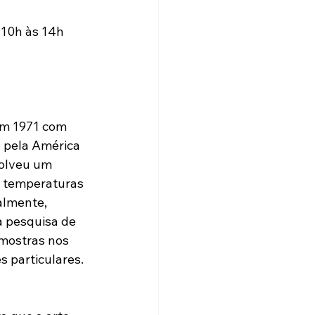
 10h às 14h
em 1971 com 
u pela América 
volveu um 
s temperaturas 
almente, 
 pesquisa de 
mostras nos 
s particulares.