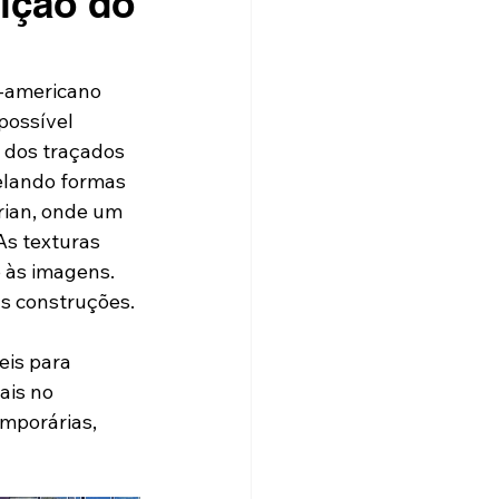
ição do
-americano 
possível 
 dos traçados 
elando formas 
ian, onde um 
As texturas 
 às imagens. 
s construções.
eis para 
ais no 
mporárias, 