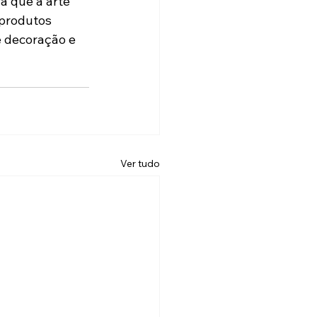
a que a arte 
 produtos 
e decoração e 
Ver tudo