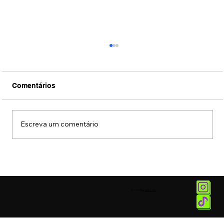
Comentários
Escreva um comentário
Prefeitura faz campanha com música
“Chega Mais” da Rita Lee para atrair
turistas
© 2025 by
Vetor.am