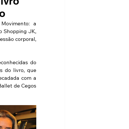
ivro
o
 Movimento: a 
o Shopping JK, 
ssão corporal, 
conhecidas do 
do livro, que 
recadada com a 
allet de Cegos 