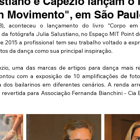
stiano e Capezio lançam o l
m Movimento", em São Paul
13), aconteceu o lançamento do livro “Corpo em
 da fotógrafa Julia Salustiano, no Espaço MIT Point d
 2015 a profissional tem seu trabalho voltado a expre
os da dança como sua principal inspiração.
zio, uma das marcas de artigos para dança mais re
ntou com a exposição de 10 amplificações de fotos 
a dos bailarinos em diferentes cenários. A renda ar
 revertida para Associação Fernanda Bianchini - Cia B