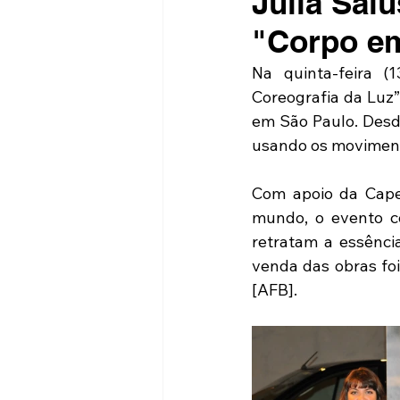
Julia Salu
"Corpo e
Na quinta-feira (
Coreografia da Luz”
em São Paulo. Desde
usando os moviment
Com apoio da Cape
mundo, o evento co
retratam a essênci
venda das obras foi
[AFB]. 