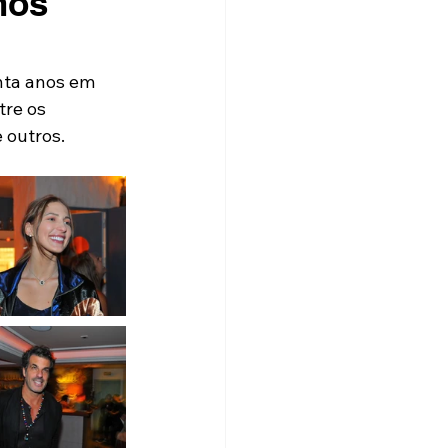
nos
nta anos em 
tre os 
 outros.