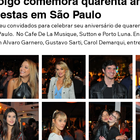
oigo comemora quarenta a
festas em São Paulo
eu convidados para celebrar seu aniversário de quare
aulo.  No Cafe De La Musique, Sutton e Porto Luna. En
Alvaro Garnero, Gustavo Sarti, Carol Demarqui, entre