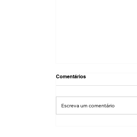
Comentários
Escreva um comentário
Quer parar de fumar? Incor
e HC têm tratamento via
telemedicina