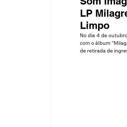
Som Imagi
LP Milagr
Limpo
No dia 4 de outubro
com o álbum “Milagr
de retirada de ingre