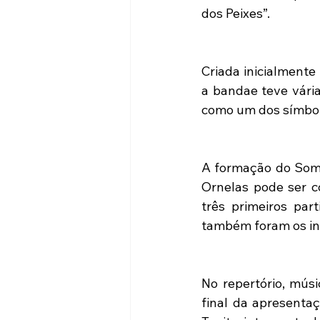
dos Peixes”.
Criada inicialmente
a bandae teve vária
como um dos símbolo
A formação do Som I
Ornelas pode ser c
três primeiros par
também foram os int
No repertório, músi
final da apresenta