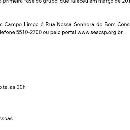
da primeira fase do grupo, que faleceu em março de 201
c Campo Limpo é Rua Nossa Senhora do Bom Consel
lefone 5510-2700 ou pelo portal www.sescsp.org.br.
xta, às 20h
ssoas