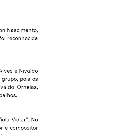
on Nascimento, 
oi reconhecida 
lves e Nivaldo 
grupo, pois os 
aldo Ornelas, 
balhos.
ola Violar”. No 
 e compositor 