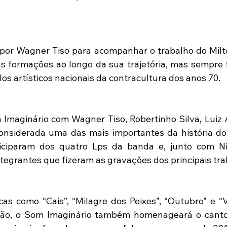
 por Wagner Tiso para acompanhar o trabalho do Milt
s formações ao longo da sua trajetória, mas sempre f
s artísticos nacionais da contracultura dos anos 70.
maginário com Wagner Tiso, Robertinho Silva, Luiz A
onsiderada uma das mais importantes da história do 
ticiparam dos quatro Lps da banda e, junto com Niv
egrantes que fizeram as gravações dos principais tra
cas como “Cais”, “Milagre dos Peixes”, “Outubro” e “Vi
ção, o Som Imaginário também homenageará o cantor