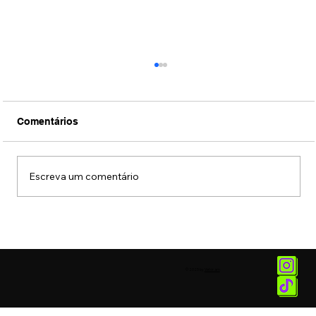
Comentários
Escreva um comentário
Museu das Favelas recebe exposição
sobre Alcione
© 2025 by
Vetor.am