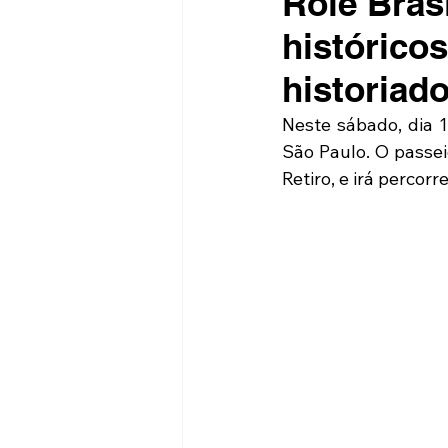
Rolé Brasi
histórico
historiad
Neste sábado, dia 1
São Paulo. O passeio
Retiro, e irá perco