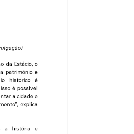
vulgação)
 da Estácio, o 
 patrimônio e 
 histórico é 
sso é possível 
tar a cidade e 
ento”, explica 
a história e 