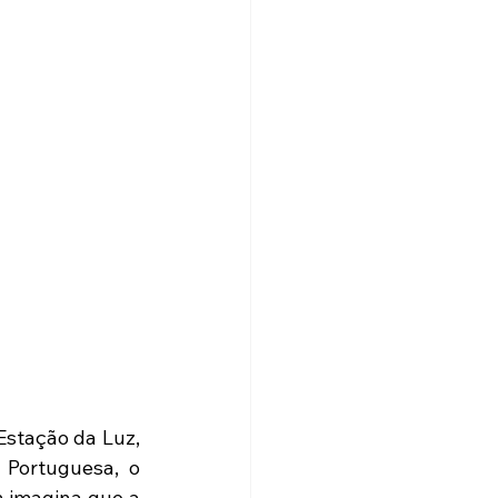
stação da Luz, 
Portuguesa, o 
 imagina que a 