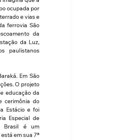
o ocupada por 
errado e vias e 
a ferrovia São 
escoamento da 
stação da Luz, 
 paulistanos 
Baraká. Em São 
ções. O projeto 
de educação da 
e cerimônia do 
 Estácio e foi 
ia Especial de 
 Brasil é um 
está em sua 7ª 