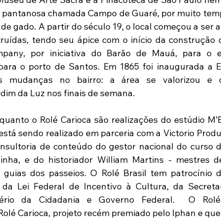
a pantanosa chamada Campo de Guaré, por muito temp
de gado. A partir do século 19, o local começou a ser at
uídas, tendo seu ápice com o início da construção d
pany, por iniciativa do Barão de Mauá, para o 
para o porto de Santos. Em 1865 foi inaugurada a E
s mudanças no bairro: a área se valorizou e os
im da Luz nos finais de semana. 
 quanto o Rolé Carioca são realizações do estúdio M’
 está sendo realizado em parceria com a Victorio Produ
nsultoria de conteúdo do gestor nacional do curso 
ainha, e do historiador William Martins - mestres d
s guias dos passeios. O Rolé Brasil tem patrocínio da
 da Lei Federal de Incentivo à Cultura, da Secretar
tério da Cidadania e Governo Federal.  O Rolé
lé Carioca, projeto recém premiado pelo Iphan e que 