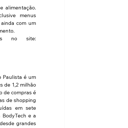
e alimentação. 
lusive menus 
e ainda com um 
mento.
s no site: 
 Paulista é um 
 de 1,2 milhão 
o de compras é 
s de shopping 
uídas em sete 
 BodyTech e a 
 desde grandes 