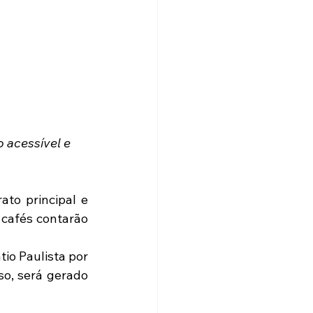
 acessível e 
to principal e 
cafés contarão 
io Paulista por 
o, será gerado 