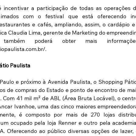
é incentivar a participação de todas as operações d
imados com o festival que está oferecendo inc
restaurantes e cafés, ampliando, assim, o cardápio 
lica Claudia Lima, gerente de Marketing do empreendi
 também poderá obter mais informaçõe
iopaulista.com.br/.
tio Paulista
aulo e próximo à Avenida Paulista, o Shopping Pátio
ros de compras do Estado e ponto de encontro de mais
 Com 41 mil m² de ABL (Área Bruta Locável), o centr
Ancar Ivanhoe, uma das cinco maiores empreendedora
lmente, é composto por mais de 270 lojas distrib
um ocupado pela loja Renner e outro pela academia
A. Oferecendo ao público diversas opções de lazer,