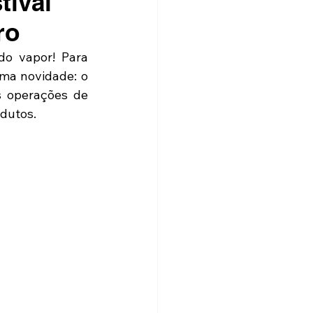
tival
ro
o vapor! Para 
ma novidade: o 
 operações de 
odutos.