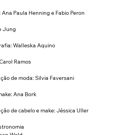
: Ana Paula Henning e Fabio Peron
le Jung
rafia: Walleska Aquino
 Carol Ramos
ção de moda: Silvia Faversani
make: Ana Bork
ção de cabelo e make: Jéssica Uller
stronomia 
than Weld 