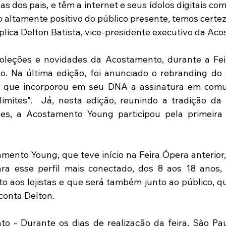
 dos pais, e têm a internet e seus ídolos digitais com
o altamente positivo do público presente, temos certez
xplica Delton Batista, vice-presidente executivo da Ac
leções e novidades da Acostamento, durante a Feira
o. Na última edição, foi anunciado o rebranding do
g, que incorporou em seu DNA a assinatura em comu
limites".  Já, nesta edição, reunindo a tradição da
es, a Acostamento Young participou pela primeira v
mento Young, que teve início na Feira Ópera anterior,
para esse perfil mais conectado, dos 8 aos 18 anos,
o aos lojistas e que será também junto ao público, q
 conta Delton.
o - Durante os dias de realização da feira, São Pau