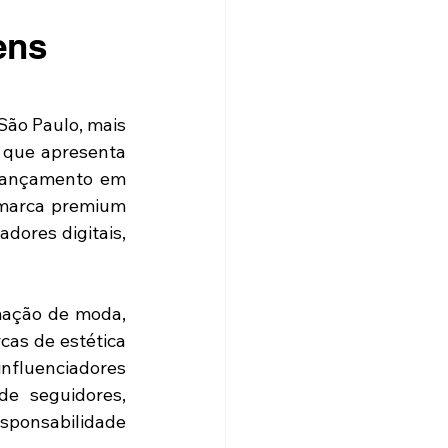
ens
ão Paulo, mais 
 que apresenta 
lançamento em 
marca premium 
ores digitais, 
ação de moda, 
as de estética 
influenciadores 
e seguidores, 
ponsabilidade 