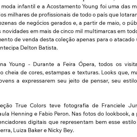
da moda infantil e a Acostamento Young foi uma das m
s milhares de profissionais de todo o país que lotaram
zenas de negócios gerados e, a partir de maio, o públi
 novidades em mais de cinco mil multimarcas em todo 
ento de venda desta coleção apenas para o atacado (
ntecipa Delton Batista. 
cana Young - Durante a Feira Ópera, todos os visit
o cheia de cores, estampas e texturas. Looks que, m
ovens a expressarem seu jeito de pensar, seu estilo
eção True Colors teve fotografia de Franciele Ju
ula Henning e Fabio Peron. Nas fotos do lookbook, a p
enciadores digitais que representam bem esse estilo d
erra, Luiza Baker e Nicky Bey.