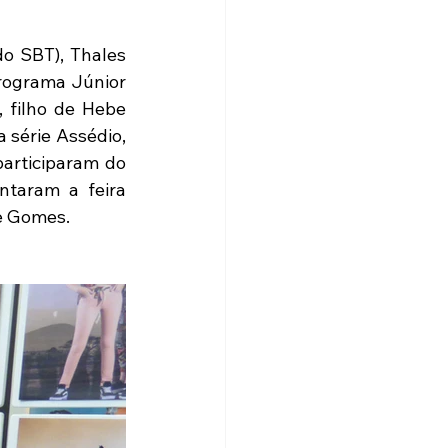
o SBT), Thales 
rograma Júnior 
 filho de Hebe 
série Assédio, 
rticiparam do 
taram a feira 
ue Gomes.