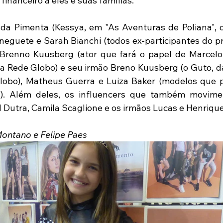
financeiro a eles e suas famílias.
da Pimenta (Kessya, em "As Aventuras de Poliana", d
eguete e Sarah Bianchi (todos ex-participantes do p
 Brenno Kuusberg (ator que fará o papel de Marcelo,
a Rede Globo) e seu irmão Breno Kuusberg (o Guto, da 
bo), Matheus Guerra e Luiza Baker (modelos que pa
). Além deles, os influencers que também movimen
el Dutra, Camila Scaglione e os irmãos Lucas e Henriq
Montano e Felipe Paes