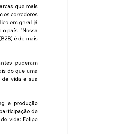
arcas que mais 
 os corredores 
co em geral já 
o país. "Nossa 
B2B) é de mais 
antes puderam 
ais do que uma 
 de vida e sua 
ng e produção 
articipação de 
e vida: Felipe 