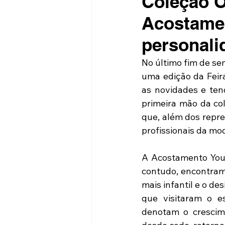
Coleção O
Acostamen
personali
No último fim de se
uma edição da Feira
as novidades e ten
primeira mão da c
que, além dos repre
profissionais da mo
A Acostamento You
contudo, encontram
mais infantil e o de
que visitaram o e
denotam o crescim