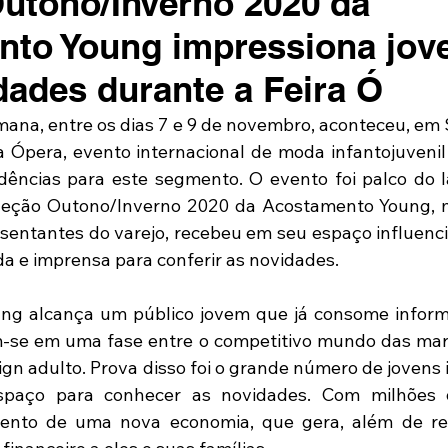
utono/Inverno 2020 da
to Young impressiona jov
dades durante a Feira Ó
mana, entre os dias 7 e 9 de novembro, aconteceu, em S
 Ópera, evento internacional de moda infantojuvenil
dências para este segmento. O evento foi palco do 
oleção Outono/Inverno 2020 da Acostamento Young, 
sentantes do varejo, recebeu em seu espaço influenciad
da e imprensa para conferir as novidades.
ng alcança um público jovem que já consome inform
-se em uma fase entre o competitivo mundo das marc
sign adulto. Prova disso foi o grande número de jovens 
spaço para conhecer as novidades. Com milhões d
ento de uma nova economia, que gera, além de res