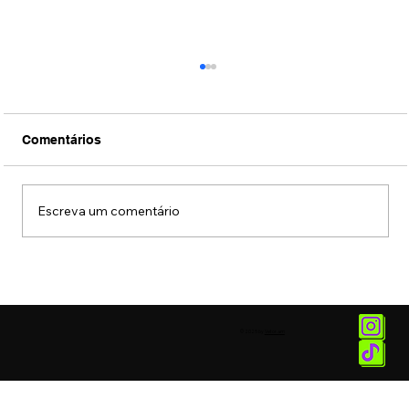
Comentários
Escreva um comentário
Conexão Brasil-Japão através da
música erudita presta tributo ao
compositor Ryuichi Sakamoto
© 2025 by
Vetor.am