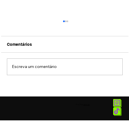
Comentários
Escreva um comentário
Museu das Favelas recebe exposição
sobre Alcione
© 2025 by
Vetor.am