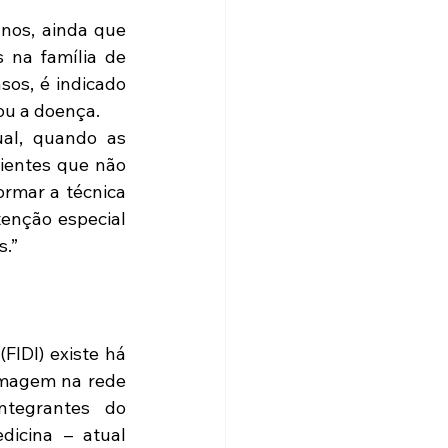
os, ainda que 
 na família de 
os, é indicado 
ou a doença.
al, quando as 
ientes que não 
mar a técnica 
nção especial 
s.”
IDI) existe há 
imagem na rede 
tegrantes do 
icina – atual 