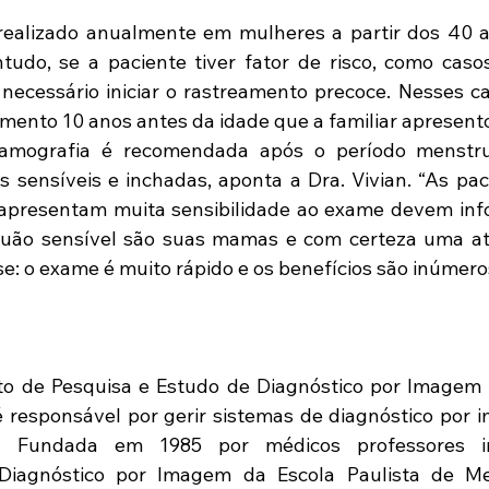
ealizado anualmente em mulheres a partir dos 40 an
tudo, se a paciente tiver fator de risco, como casos
ecessário iniciar o rastreamento precoce. Nesses cas
mento 10 anos antes da idade que a familiar apresent
amografia é recomendada após o período menstru
sensíveis e inchadas, aponta a Dra. Vivian. “As pac
presentam muita sensibilidade ao exame devem infor
uão sensível são suas mamas e com certeza uma ate
e: o exame é muito rápido e os benefícios são inúmero
o de Pesquisa e Estudo de Diagnóstico por Imagem (F
 responsável por gerir sistemas de diagnóstico por 
. Fundada em 1985 por médicos professores in
iagnóstico por Imagem da Escola Paulista de Med