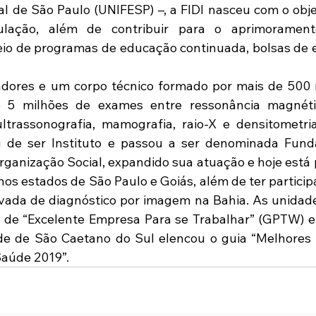
l de São Paulo (UNIFESP) –, a FIDI nasceu com o objet
ulação, além de contribuir para o aprimorament
eio de programas de educação continuada, bolsas de e
dores e um corpo técnico formado por mais de 500 m
e 5 milhões de exames entre ressonância magnétic
ltrassonografia, mamografia, raio-X e densitometri
u de ser Instituto e passou a ser denominada Fund
ganização Social, expandido sua atuação e hoje está 
os estados de São Paulo e Goiás, além de ter participa
ivada de diagnóstico por imagem na Bahia. As unidade
o de “Excelente Empresa Para se Trabalhar” (GPTW) e
de de São Caetano do Sul elencou o guia “Melhores 
aúde 2019”.