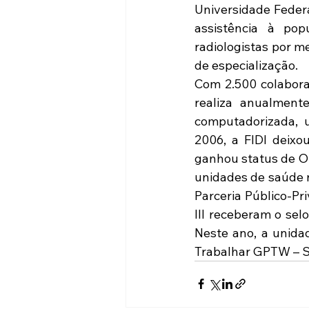
Universidade Federa
assistência à pop
radiologistas por m
de especialização.
Com 2.500 colabora
realiza anualment
computadorizada, u
2006, a FIDI deixo
ganhou status de Or
unidades de saúde n
Parceria Público-Pr
III receberam o sel
Neste ano, a unida
Trabalhar GPTW – S