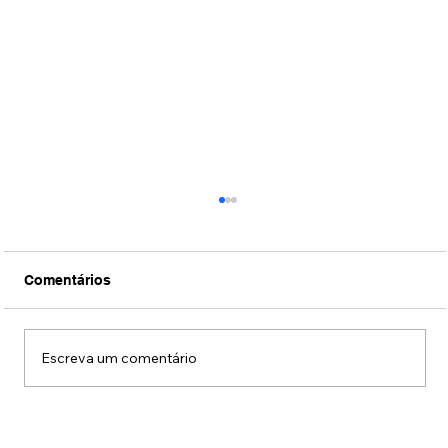
Comentários
Escreva um comentário
Prefeitura faz campanha com música