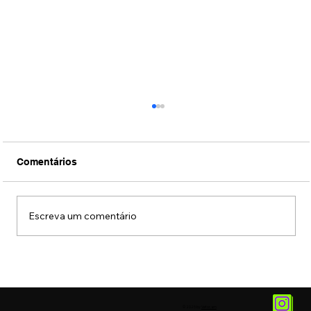
Comentários
Escreva um comentário
Museu das Favelas recebe exposição
sobre Alcione
© 2025 by
Vetor.am