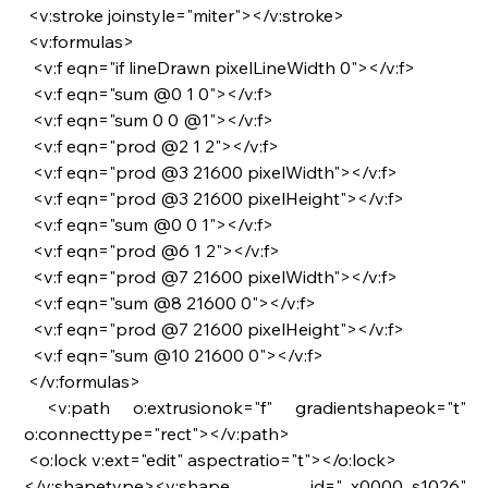
 <v:stroke joinstyle="miter"></v:stroke>
 <v:formulas>
  <v:f eqn="if lineDrawn pixelLineWidth 0"></v:f>
  <v:f eqn="sum @0 1 0"></v:f>
  <v:f eqn="sum 0 0 @1"></v:f>
  <v:f eqn="prod @2 1 2"></v:f>
  <v:f eqn="prod @3 21600 pixelWidth"></v:f>
  <v:f eqn="prod @3 21600 pixelHeight"></v:f>
  <v:f eqn="sum @0 0 1"></v:f>
  <v:f eqn="prod @6 1 2"></v:f>
  <v:f eqn="prod @7 21600 pixelWidth"></v:f>
  <v:f eqn="sum @8 21600 0"></v:f>
  <v:f eqn="prod @7 21600 pixelHeight"></v:f>
  <v:f eqn="sum @10 21600 0"></v:f>
 </v:formulas>
 <v:path o:extrusionok="f" gradientshapeok="t" 
o:connecttype="rect"></v:path>
 <o:lock v:ext="edit" aspectratio="t"></o:lock>
</v:shapetype><v:shape id="_x0000_s1026" 