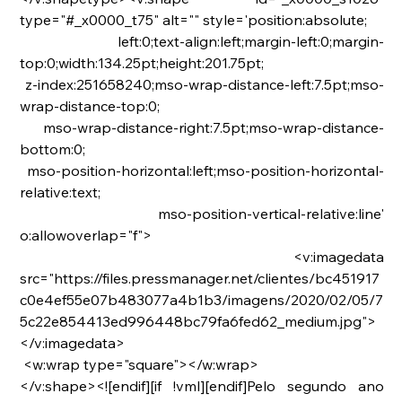
type="#_x0000_t75" alt="" style='position:absolute;
 left:0;text-align:left;margin-left:0;margin-
top:0;width:134.25pt;height:201.75pt;
 z-index:251658240;mso-wrap-distance-left:7.5pt;mso-
wrap-distance-top:0;
 mso-wrap-distance-right:7.5pt;mso-wrap-distance-
bottom:0;
 mso-position-horizontal:left;mso-position-horizontal-
relative:text;
 mso-position-vertical-relative:line' 
o:allowoverlap="f">
 <v:imagedata 
src="https://files.pressmanager.net/clientes/bc451917
c0e4ef55e07b483077a4b1b3/imagens/2020/02/05/7
5c22e854413ed996448bc79fa6fed62_medium.jpg">
</v:imagedata>
 <w:wrap type="square"></w:wrap>
</v:shape><![endif][if !vml][endif]Pelo segundo ano 