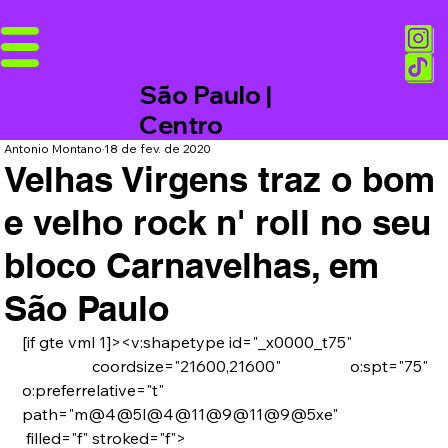
São Paulo |
Centro
Antonio Montano
18 de fev. de 2020
Velhas Virgens traz o bom
e velho rock n' roll no seu
bloco Carnavelhas, em
São Paulo
[if gte vml 1]><v:shapetype id="_x0000_t75"
 coordsize="21600,21600" o:spt="75" 
o:preferrelative="t" 
path="m@4@5l@4@11@9@11@9@5xe"
 filled="f" stroked="f">